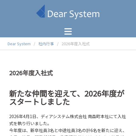
コ
ン
テ
ン
ツ
へ
Dear System
/
社内行事
/
2026年度入社式
ス
キ
ッ
プ
2026年度入社式
新たな仲間を迎えて、2026年度が
スタートしました
2026年4月1日、ディアシステム株式会社 南森町本社にて入社
式を執り行いました。
今年度は、新卒社員3名と中途社員3名の計6名を新たに迎え、