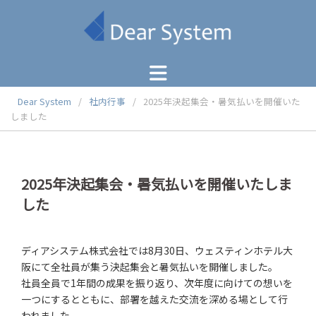
コ
ン
テ
ン
ツ
へ
Dear System
/
社内行事
/
2025年決起集会・暑気払いを開催いた
ス
しました
キ
ッ
プ
2025年決起集会・暑気払いを開催いたしま
した
ディアシステム株式会社では8月30日、ウェスティンホテル大
阪にて全社員が集う決起集会と暑気払いを開催しました。
社員全員で1年間の成果を振り返り、次年度に向けての想いを
一つにするとともに、部署を越えた交流を深める場として行
われました。